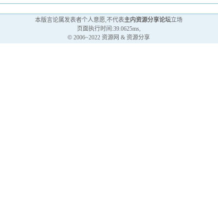
本版言论属发表者个人意愿,不代表
主内资源分享论坛
立场
页面执行时间:39.0625ms,
©
2006~2022 资源网 & 资源分享